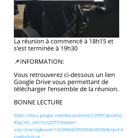
La réunion à commencé à 18h15 et
s’est terminée à 19h30
📌INFORMATION:
Vous retrouverez ci-dessous un lien
Google Drive vous permettant de
télécharger l’ensemble de la réunion.
BONNE LECTURE
https://docs.google.com/document/d/12P0fC4pzyEx2
RfpLYN_-mO7ICnZZTTO0/edit?
usp=sharing&ouid=100386665059368638396&rtpof=t
rue&sd=true