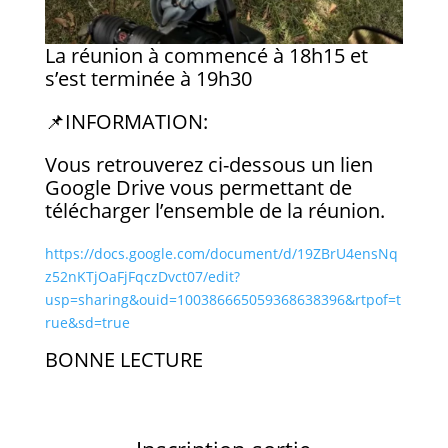
La réunion à commencé à 18h15 et
s’est terminée à 19h30
📌INFORMATION:
Vous retrouverez ci-dessous un lien
Google Drive vous permettant de
télécharger l’ensemble de la réunion.
https://docs.google.com/document/d/19ZBrU4ensNq
z52nKTjOaFjFqczDvct07/edit?
usp=sharing&ouid=100386665059368638396&rtpof=t
rue&sd=true
BONNE LECTURE