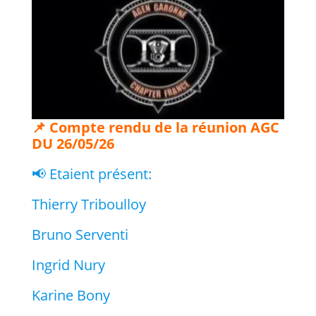
📌 Compte rendu de la réunion AGC
DU 26/05/26
📢 Etaient présent:
Thierry Triboulloy
Bruno Serventi
Ingrid Nury
Karine Bony