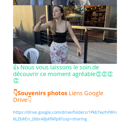
👍 Nous vous laissons le soin de
découvrir ce moment agréable👏👏👏
👏
👇Souvenirs photos
Liens Google
Drive👇
https://drive.google.com/drive/folders/1PkbTwzhP8Fn
8LZbREn_26brABjAfMlp8?usp=sharing